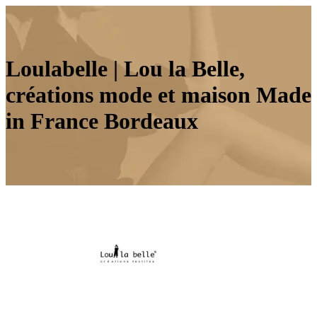
Loulabelle | Lou la Belle,
créations mode et maison Made
in France Bordeaux