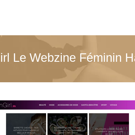
Girl Le Webzine Féminin 