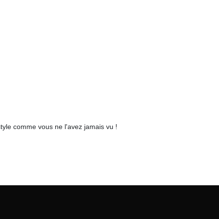
tyle comme vous ne l'avez jamais vu !